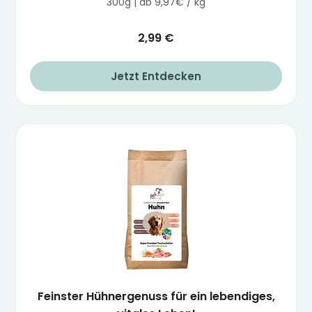
300g | ab 9,97€ / kg
2,99 €
Jetzt Entdecken
Feinster Hühnergenuss für ein lebendiges,