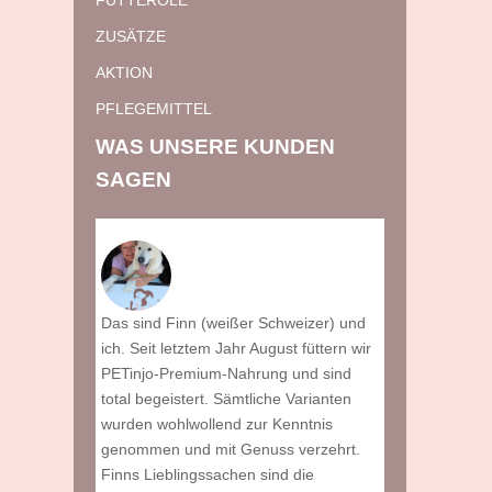
FUTTERÖLE
ZUSÄTZE
AKTION
PFLEGEMITTEL
WAS UNSERE KUNDEN
SAGEN
Napf! Vor
Das sind Finn (weißer Schweizer) und
Rudi hat eine
hat Caspi
ich. Seit letztem Jahr August füttern wir
viele Unverträg
a erste mal
PETinjo-Premium-Nahrung und sind
von jedem Fut
mmt er
total begeistert. Sämtliche Varianten
Seit wir PETinj
Futter. Er
wurden wohlwollend zur Kenntnis
Probleme mehr
 Probleme,
genommen und mit Genuss verzehrt.
schmeckt es e
er Zeit
Finns Lieblingssachen sind die
Michaela (51)