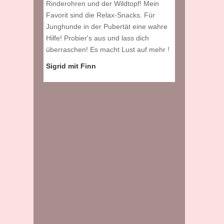
 ich muss
Rinderohren und der Wildtopf! Mein
Rudi (3)
n, weil er
Favorit sind die Relax-Snacks. Für
terfrust mehr!
Junghunde in der Pubertät eine wahre
kliche,
Hilfe! Probier's aus und lass dich
überraschen! Es macht Lust auf mehr !
Sigrid mit Finn