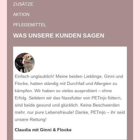
ZUSÄTZE
AKTION
PFLEGEMITTEL
WAS UNSERE KUNDEN SAGEN
u 5
Einfach unglaublich! Meine beiden Lieblinge, Ginni und
Meine
ste
Flocke, hatten ständig mit Durchfall und Allergien zu
Futte
das
kämpfen. Wir haben so vieles ausprobiert – ohne
auspro
Erfolg. Seitdem wir das Nassfutter von PETinjo füttern,
Jessi
sind beide gesund und glücklich. Keine Beschwerden
 mehr
mehr, nur pure Lebensfreude! Danke, PETinjo – ihr seid
ust
unsere Rettung!
Claudia mit Ginni & Flocke