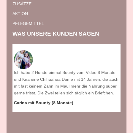
ZUSÄTZE
AKTION
PFLEGEMITTEL
WAS UNSERE KUNDEN SAGEN
Ich habe 2 Hunde einmal Bounty vom Video 8 Monate
Das s
rchen
und Kira eine Chihuahua Dame mit 14 Jahren, die auch
Jahr 
mmer
mit fast keinem Zahn im Maul mehr die Nahrung super
sind 
gerne frisst. Die Zwei teilen sich täglich ein Briefchen.
wohlw
. Das
verze
Carina mit Bounty (8 Monate)
ilung
und d
Für J
sens
Probi
ie
auf m