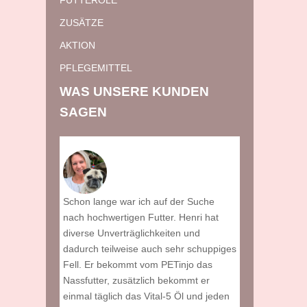
FUTTERÖLE
ZUSÄTZE
AKTION
PFLEGEMITTEL
WAS UNSERE KUNDEN
SAGEN
Magen und
Schon lange war ich auf der Suche
Wir haben ein 
Er hat bisher
nach hochwertigen Futter. Henri hat
gesucht, dass
ll bekommen.
diverse Unverträglichkeiten und
Energie liefert
ben wir keine
dadurch teilweise auch sehr schuppiges
regelmäßig. Top
ihm
Fell. Er bekommt vom PETinjo das
Kundenservice.
Nassfutter, zusätzlich bekommt er
auch noch meh
einmal täglich das Vital-5 Öl und jeden
und sind sehr 
n (44) mit