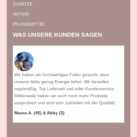
ZUSÄTZE
AKTION
PFLEGEMITTEL
WAS UNSERE KUNDEN SAGEN
Wir haben ein hochwertiges Futter gesucht, dass
Wir h
rten
unserer Abby genug Energie liefert. Wir bestellen
PETin
regelmäßig. Top Lieferzeit und toller Kundenservice.
gekoc
Mittlerweile haben wir auch noch mehr Produkte
hat. 
ausprobiert und sind sehr zufrieden mit der Qualität!
Darmk
und i
Marco A. (45) & Abby (3)
jeden
Stuhl
Sonni