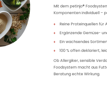
Mit dem petinjo® Foodsystem
Komponenten individuell – pe
Reine Proteinquellen für 
Ergänzende Gemüse- und
Ein wachsendes Sortiment
100 % offen deklariert, le
Ob Allergiker, sensible Verd
Foodsystem macht aus Futter
Beratung echte Wirkung.