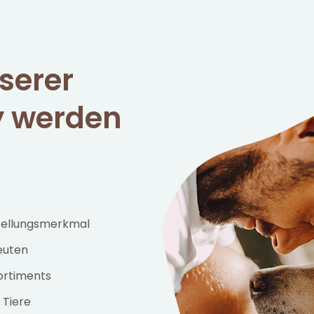
serer
 werden
stellungsmerkmal
euten
ortiments
 Tiere