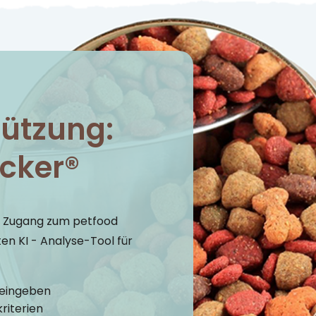
tützung:
cker®
n Zugang zum petfood
en KI - Analyse-Tool für
 eingeben
riterien