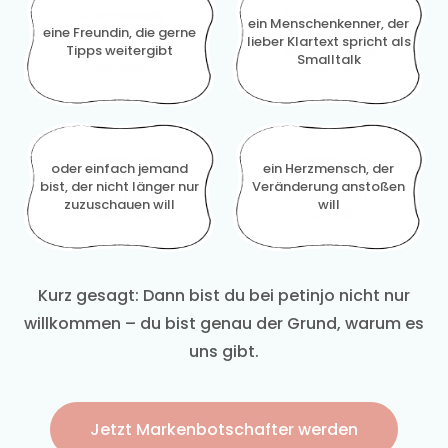
ein Menschenkenner, der
eine Freundin, die gerne
lieber Klartext spricht als
Tipps weitergibt
Smalltalk
oder einfach jemand
ein Herzmensch, der
bist, der nicht länger nur
Veränderung anstoßen
zuzuschauen will
will
Kurz gesagt: Dann bist du bei petinjo nicht nur
willkommen – du bist genau der Grund, warum es
uns gibt.
Jetzt Markenbotschafter werden