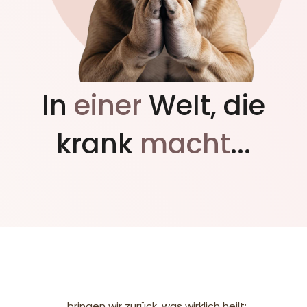
In
einer
Welt, die
krank
macht
...
...bringen wir zurück, was wirklich heilt: