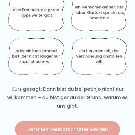
ein Menschenkenner, der
eine Freundin, die gerne
lieber Klartext spricht als
Tipps weitergibt
Smalltalk
oder einfach jemand
ein Herzmensch, der
bist, der nicht länger nur
Veränderung anstoßen
zuzuschauen will
will
Kurz gesagt: Dann bist du bei petinjo nicht nur
willkommen – du bist genau der Grund, warum es
uns gibt.
Jetzt Markenbotschafter werden